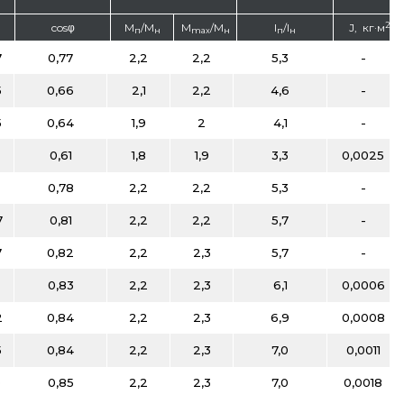
2
cosφ
M
/M
M
/M
I
/I
J, кг·м
п
н
max
н
п
н
7
0,77
2,2
2,2
5,3
-
5
0,66
2,1
2,2
4,6
-
5
0,64
1,9
2
4,1
-
0,61
1,8
1,9
3,3
0,0025
0,78
2,2
2,2
5,3
-
7
0,81
2,2
2,2
5,7
-
7
0,82
2,2
2,3
5,7
-
0,83
2,2
2,3
6,1
0,0006
2
0,84
2,2
2,3
6,9
0,0008
5
0,84
2,2
2,3
7,0
0,0011
0
0,85
2,2
2,3
7,0
0,0018