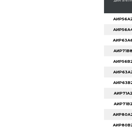
двигател
АИР56А
АИР56А
АИР63А
АИР71В
АИР56В
АИР63А
АИР63В
АИР71A
АИР71В
АИР80A
АИР80В