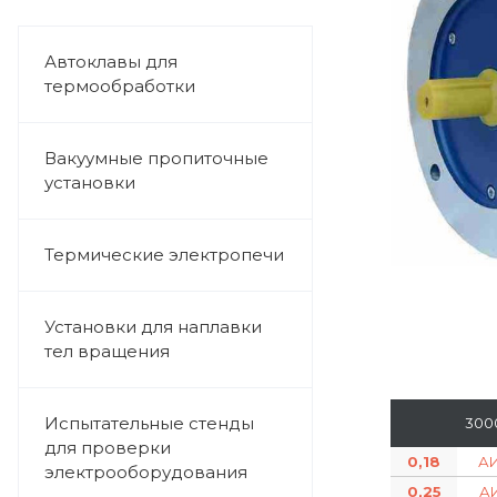
Автоклавы для
термообработки
Вакуумные пропиточные
установки
Термические электропечи
Установки для наплавки
тел вращения
Испытательные стенды
300
для проверки
0,18
А
электрооборудования
0,25
кВт
А