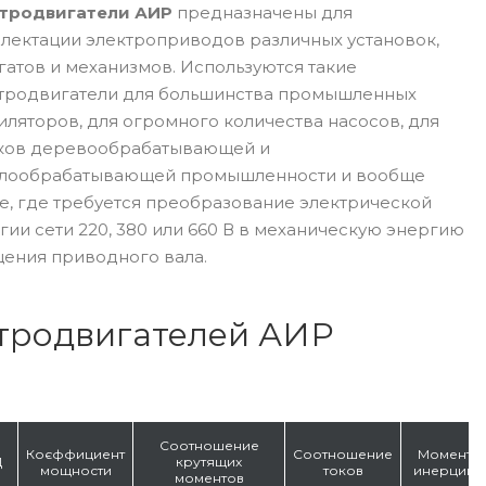
тродвигатели АИР
предназначены для
лектации электроприводов различных установок,
гатов и механизмов. Используются такие
тродвигатели для большинства промышленных
иляторов, для огромного количества насосов, для
ков деревообрабатывающей и
лообрабатывающей промышленности и вообще
е, где требуется преобразование электрической
гии сети 220, 380 или 660 В в механическую энергию
ения приводного вала.
ктродвигателей АИР
Соотношение
Коєффициент
Соотношение
Момент
Д
крутящих
мощности
токов
инерции
моментов