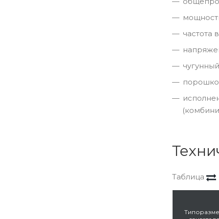
общепро
мощность 
частота в
напряжен
чугунный
порошков
исполнен
(комбини
Техни
Таблица
Типоразм