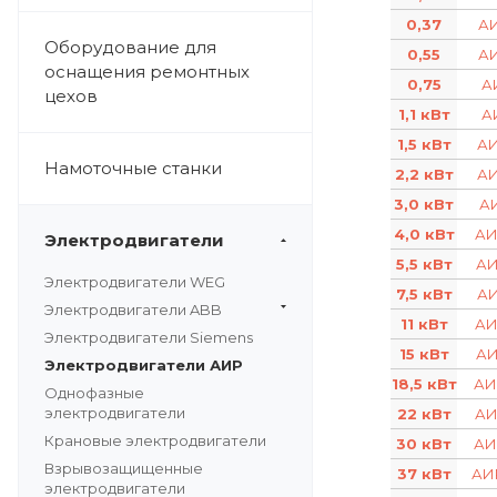
0,37
кВт
А
Оборудование для
0,55
кВт
А
оснащения ремонтных
0,75
кВт
А
цехов
1,1 кВт
кВт
А
1,5 кВт
А
Намоточные станки
2,2 кВт
А
3,0 кВт
А
4,0 кВт
АИ
Электродвигатели
5,5 кВт
АИ
Электродвигатели WEG
7,5 кВт
АИ
Электродвигатели ABB
11 кВт
АИ
Электродвигатели Siemens
15 кВт
АИ
Электродвигатели АИР
18,5 кВт
АИ
Однофазные
электродвигатели
22 кВт
АИ
Крановые электродвигатели
30 кВт
АИ
Взрывозащищенные
37 кВт
АИ
электродвигатели