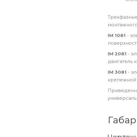
АИР250M
Трехфазные
АИР280S
монтажного
АИР280M
IM 1081
- эл
поверхност
АИР315S
IM 2081
- э
АИР315M
двигатель 
АИР355М
IM 3081
- э
АИР355L
крепежной 
АИР56B
Приведенны
универсаль
АИР63A
АИР63B
Габар
АИР71A
АИР71B