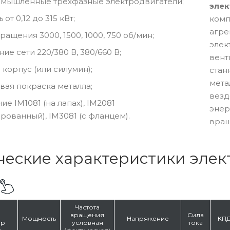
мышленные трехфазные электродвигатели;
элек
от 0,12 до 315 кВт;
комп
агре
ращения 3000, 1500, 1000, 750 об/мин;
элек
ие сети 220/380 В, 380/660 В;
вент
 корпус (или силумин);
стан
мета
ая покраска металла;
везд
ие IM1081 (на лапах), IM2081
энер
рованный), IM3081 (с фланцем).
вращ
ческие характеристики эле
Частота
вращения
Сила
Мощность
Напряжение
КП
ер
условная
тока