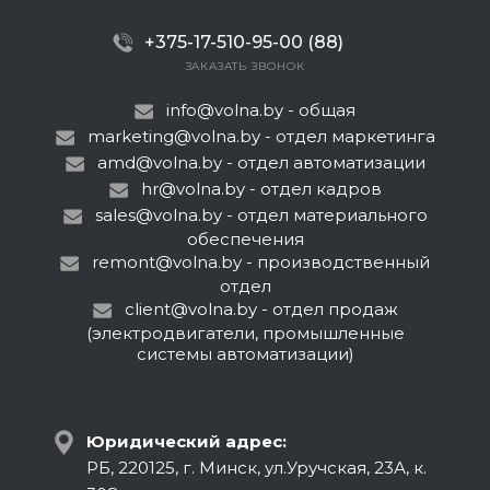
+375-17-510-95-00 (88)
ЗАКАЗАТЬ ЗВОНОК
info@volna.by
- общая
marketing@volna.by
- отдел маркетинга
amd@volna.by
- отдел автоматизации
hr@volna.by
- отдел кадров
sales@volna.by
- отдел материального
обеспечения
remont@volna.by
- производственный
отдел
client@volna.by
- отдел продаж
(электродвигатели, промышленные
системы автоматизации)
Юридический адрес:
РБ, 220125, г. Минск, ул.Уручская, 23А, к.