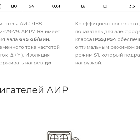
)
1,10
54
0,61
1,8
1,9
3,3
игателя АИР71В8
Коэффициент полезного 
2479-79. АИР71В8 имеет
показатель для электро
ия вала
645 об/мин
.
класса
IP55,IP54
обеспечи
еменного тока частотой
оптимальным режимом эк
к Δ / Y ). Изоляция
режим
S1
, который подр
ерживать нагрев
до
нагрузкой.
игателей АИР