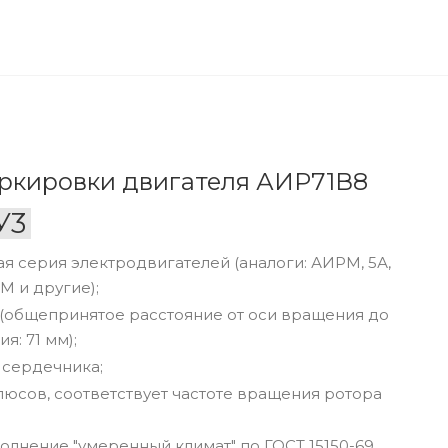
ркировки двигателя АИР71В8
У3
серия электродвигателей (аналоги: АИРМ, 5А,
М и другие);
 (общепринятое расстояние от оси вращения до
я: 71 мм);
 сердечника;
люсов, соответствует частоте вращения ротора
олнение "умеренный климат" по ГОСТ 15150-69.