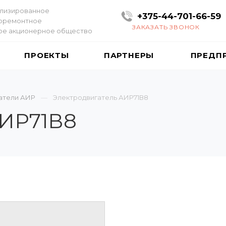
лизированное
+375-44-701-66-59
оремонтное
ЗАКАЗАТЬ ЗВОНОК
ое акционерное общество
ПРОЕКТЫ
ПАРТНЕРЫ
ПРЕДП
атели АИР
Электродвигатель АИР71В8
АИР71В8