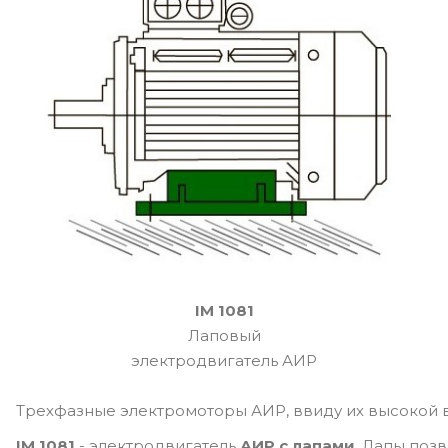
IM 1081
Лаповый
электродвигатель АИР
Трехфазные электромоторы АИР, ввиду их высокой 
IM 1081
- электродвигатель
АИР с лапами
. Лапы поз