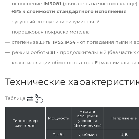
исполнение
IM3081
(двигатель на чистом фланце):
+5% к стоимости стандартного исполнения
;
чугунный корпус или силуминевый;
порошковая покраска металла;
степень защиты
IP55,IP54
- от попадания пыли и в
режим роботы
S1
- продолжительный (без частых о
класс изоляции обмоток статора
F
(максимальная т
Технические характеристи
Таблица
Частота
вращения
Мощность
Напряжение
Типоразмер
условная
двигателя
(фактическая)
P, кВт
ν, об/мин
U, В