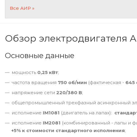
Все АИР »
Обзор электродвигателя 
Основные данные
мощность
0,25 кВт
;
частота вращения
750 об/мин
(фактическая -
645
напряжение сети
220/380 В
;
общепромышленный трехфазный асинхронный эле
исполнение
IM1081
(двигатель на лапах):
стандар
исполнение
IM2081
(комбинированный - лапы и фл
+5% к стоимости стандартного исполнения
;