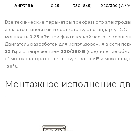
АИР71В8
0,25
750 (645)
220/380 ( Δ / Y 
Все технические параметры трехфазного электродв
являются типовыми и соответствуют стандарту ГОСТ 
мощность
0,25 кВт
при фактической частоте вращен
Двигатель разработан для использования в сети пер
50 Гц
и с напряжением
220/380 В
(соединение обмото
обмоток статора соответствует классу
F
и может выд
150ºС
.
Монтажное исполнение дв