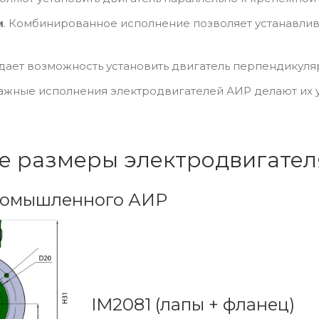
м
. Комбинированное исполнение позволяет устанавлива
 дает возможность установить двигатель перпендикуля
ные исполнения электродвигателей АИР делают их у
е размеры электродвигате
ромышленного АИР
IM2081 (лапы + фланец)