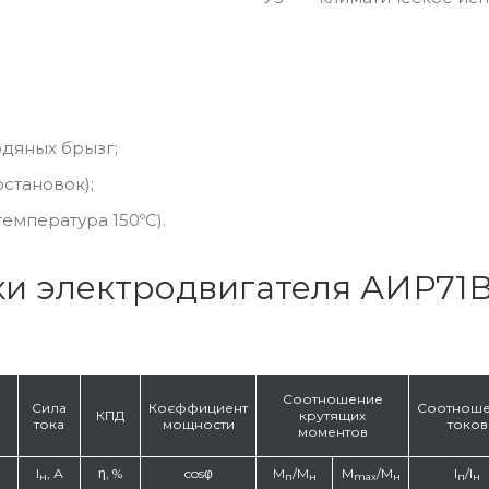
одяных брызг;
становок);
емпература 150ºС).
ки электродвигателя АИР71
Соотношение
Сила
Коєффициент
Соотнош
КПД
крутящих
тока
мощности
токов
моментов
I
, А
η, %
cosφ
M
/M
M
/M
I
/I
н
п
н
max
н
п
н