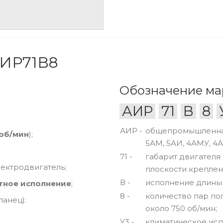
АИР71В8
Обозначение ма
АИР
71
В
8
АИР -
общепромышленная 
 об/мин
);
5АМ, 5АИ, 4АМУ, 4А
71 -
габарит двигателя
ктродвигатель;
плоскости креплени
В -
исполнение длины
тное исполнение
;
8 -
количество пар по
анец):
около 750 об/мин;
У3 -
климатическое исп