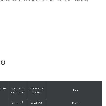
В8
ение
Момент
Уровень
Вес
инерции
шума
2
J, кг·м
L, дБ(А)
m, кг