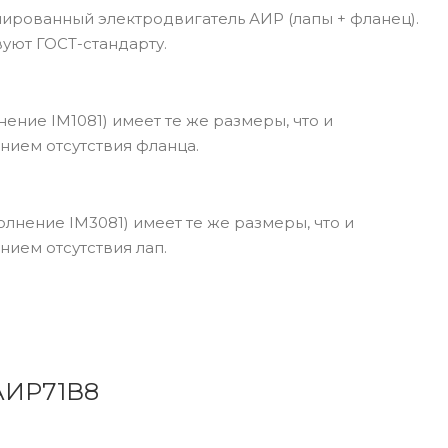
рованный электродвигатель АИР (лапы + фланец).
уют ГОСТ-стандарту.
ение IM1081) имеет те же размеры, что и
нием отсутствия фланца.
лнение IM3081) имеет те же размеры, что и
нием отсутствия лап.
 АИР71В8