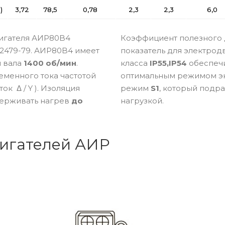
)
3,72
78,5
0,78
2,3
2,3
6,0
вигателя АИР80B4
Коэффициент полезного 
 2479-79. АИР80B4 имеет
показатель для электро
я вала
1400 об/мин
.
класса
IP55,IP54
обеспечи
еменного тока частотой
оптимальным режимом эк
к Δ / Y ). Изоляция
режим
S1
, который подр
ерживать нагрев
до
нагрузкой.
игателей АИР