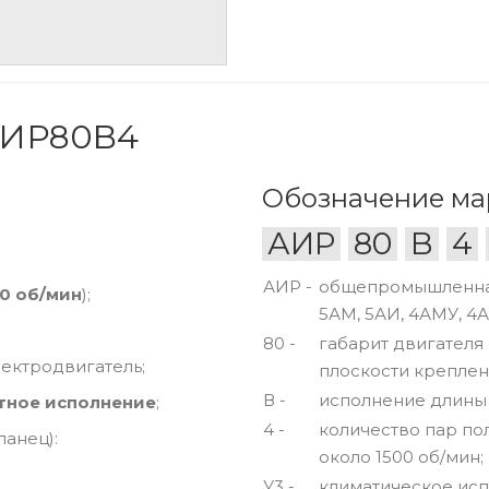
АИР80B4
Обозначение ма
АИР
80
В
4
АИР -
общепромышленная 
0 об/мин
);
5АМ, 5АИ, 4АМУ, 4А
80 -
габарит двигателя
ктродвигатель;
плоскости креплени
В -
исполнение длины
тное исполнение
;
4 -
количество пар по
анец):
около 1500 об/мин;
У3 -
климатическое исп