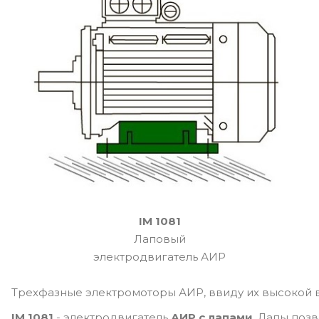
IM 1081
Лаповый
электродвигатель АИР
Трехфазные электромоторы АИР, ввиду их высокой 
IM 1081
- электродвигатель
АИР с лапами
. Лапы поз