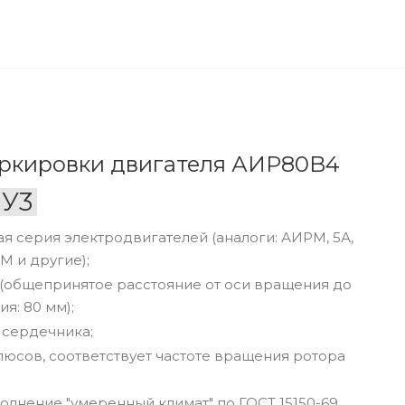
ркировки двигателя АИР80B4
У3
серия электродвигателей (аналоги: АИРМ, 5А,
М и другие);
 (общепринятое расстояние от оси вращения до
я: 80 мм);
 сердечника;
люсов, соответствует частоте вращения ротора
олнение "умеренный климат" по ГОСТ 15150-69.