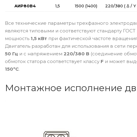
АИР80B4
1,5
1500 (1400)
220/380 ( Δ / Y 
Все технические параметры трехфазного электрод
являются типовыми и соответствуют стандарту ГОСТ
мощность
1,5 кВт
при фактической частоте вращени
Двигатель разработан для использования в сети пер
50 Гц
и с напряжением
220/380 В
(соединение обмото
обмоток статора соответствует классу
F
и может выд
150ºС
.
Монтажное исполнение дв