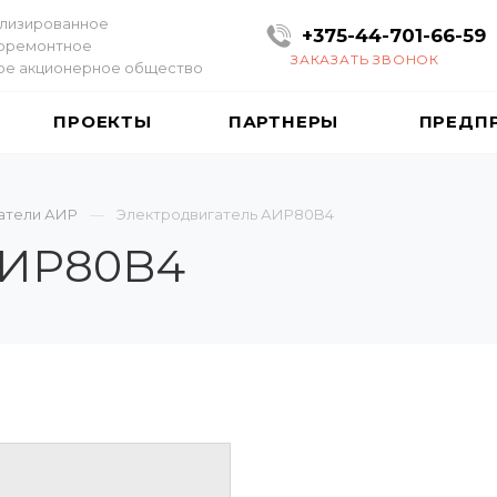
лизированное
+375-44-701-66-59
оремонтное
ЗАКАЗАТЬ ЗВОНОК
ое акционерное общество
ПРОЕКТЫ
ПАРТНЕРЫ
ПРЕДП
атели АИР
Электродвигатель АИР80B4
АИР80B4