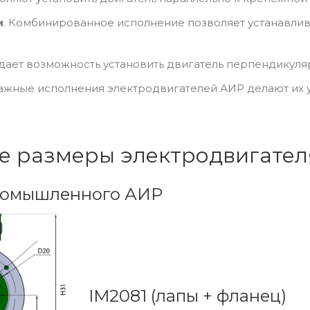
м
. Комбинированное исполнение позволяет устанавлива
 дает возможность установить двигатель перпендикуля
ные исполнения электродвигателей АИР делают их у
е размеры электродвигате
ромышленного АИР
IM2081 (лапы + фланец)