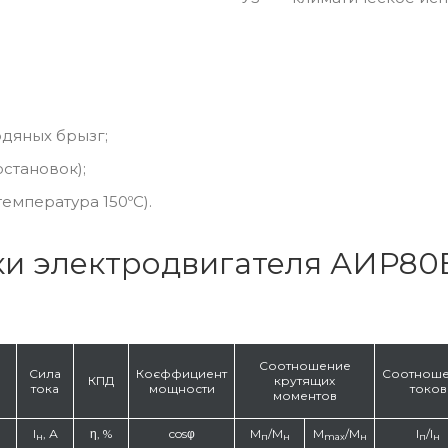
одяных брызг;
становок);
емпература 150ºС).
ки электродвигателя АИР80
Соотношение
Сила
Коєффициент
Соотнош
КПД
крутящих
тока
мощности
токов
моментов
I
, А
η, %
cosφ
M
/M
M
/M
I
/I
н
п
н
max
н
п
н