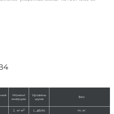
B4
ение
Момент
Уровень
Вес
инерции
шума
2
J, кг·м
L, дБ(А)
m, кг