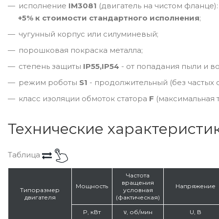
исполнение
IM3081
(двигатель на чистом фланце):
+5% к стоимости стандартного исполнения
;
чугунный корпус или силуминевый;
порошковая покраска металла;
степень защиты
IP55,IP54
- от попадания пыли и в
режим роботы
S1
- продолжительный (без частых о
класс изоляции обмоток статора
F
(максимальная т
Технические характеристи
Таблица
Частота
вращения
Мощность
Напряжение
Типоразмер
условная
двигателя
(фактическая)
P, кВт
ν, об/мин
U, В