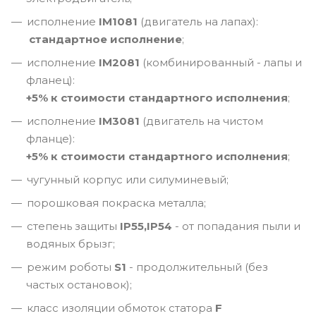
исполнение
IM1081
(двигатель на лапах):
стандартное исполнение
;
исполнение
IM2081
(комбинированный - лапы и
фланец):
+5% к стоимости стандартного исполнения
;
исполнение
IM3081
(двигатель на чистом
фланце):
+5% к стоимости стандартного исполнения
;
чугунный корпус или силуминевый;
порошковая покраска металла;
степень защиты
IP55,IP54
- от попадания пыли и
водяных брызг;
режим роботы
S1
- продолжительный (без
частых остановок);
класс изоляции обмоток статора
F