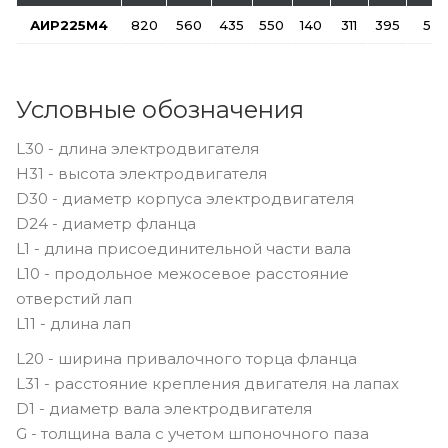
АИР225M4
820
560
435
550
140
311
395
5
Условные обозначения
L30 - длина электродвигателя
H31 - высота электродвигателя
D30 - диаметр корпуса электродвигателя
D24 - диаметр фланца
L1 - длина присоединительной части вала
L10 - продольное межосевое расстояние
отверстий лап
L11 - длина лап
L20 - ширина привалочного торца фланца
L31 - расстояние крепления двигателя на лапах
D1 - диаметр вала электродвигателя
G - толщина вала с учетом шпоночного паза