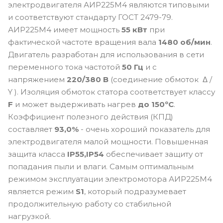
электродвигателя АИР225M4 являются типовыми
и соответствуют стандарту ГОСТ 2479-79.
АИР225M4 имеет мощность
55 кВт
при
фактической частоте вращения вала
1480 об/мин
.
Двигатель разработан для использования в сети
переменного тока частотой
50 Гц
и с
напряжением
220/380 В
(соединение обмоток Δ /
Y ). Изоляция обмоток статора соответствует классу
F
и может выдерживать нагрев
до 150ºС
.
Коэффициент полезного действия (КПД)
составляет
93,0%
- очень хороший показатель для
электродвигателя малой мощности. Повышенная
защита класса
IP55,IP54
обеспечивает защиту от
попадания пыли и влаги. Самым оптимальным
режимом эксплуатации электромотора АИР225M4
является режим
S1
, который подразумевает
продолжительную работу со стабильной
нагрузкой.