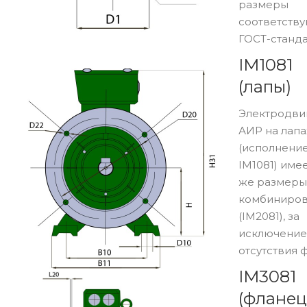
размеры
соответству
ГОСТ-станда
IM1081
(лапы)
Электродви
АИР на лапа
(исполнени
IM1081) имее
же размеры,
комбиниро
(IM2081), за
исключени
отсутствия 
IM3081
(фланец