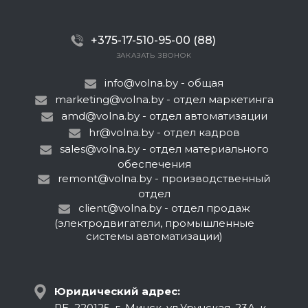
+375-17-510-95-00 (88)
ЗАКАЗАТЬ ЗВОНОК
info@volna.by
- общая
marketing@volna.by
- отдел маркетинга
amd@volna.by
- отдел автоматизации
hr@volna.by
- отдел кадров
sales@volna.by
- отдел материального
обеспечения
remont@volna.by
- производственный
отдел
client@volna.by
- отдел продаж
(электродвигатели, промышленные
системы автоматизации)
Юридический адрес:
РБ, 220125, г. Минск, ул.Уручская, 23А, к.