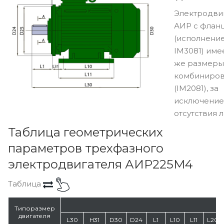
Электродви
АИР с флан
(исполнени
IM3081) име
же размеры,
комбиниро
(IM2081), за
исключени
отсутствия л
Таблица геометрических
параметров трехфазного
электродвигателя АИР225M4
Таблица
Типоразмер
двигателя
L30
H31
D30
D24
L1
L10
L11
L20