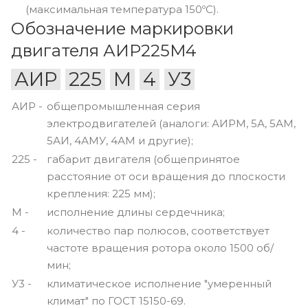
(максимальная температура 150ºС).
Обозначение маркировки
двигателя АИР225M4
АИР
225
М
4
У3
АИР -
общепромышленная серия
электродвигателей (аналоги: АИРМ, 5А, 5АМ,
5АИ, 4АМУ, 4АМ и другие);
225 -
габарит двигателя (общепринятое
расстояние от оси вращения до плоскости
крепления: 225 мм);
М -
исполнение длины сердечника;
4 -
количество пар полюсов, соответствует
частоте вращения ротора около 1500 об/
мин;
У3 -
климатическое исполнение "умеренный
климат" по ГОСТ 15150-69.