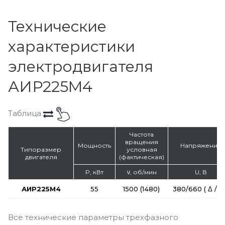
Технические
характеристики
электродвигателя
АИР225M4
Таблица
Частота
вращения
Мощность
Напряжение
Типоразмер
условная
двигателя
(фактическая)
P, кВт
ν, об/мин
U, В
АИР225M4
55
1500 (1480)
380/660 ( Δ / Y 
Все технические параметры трехфазного