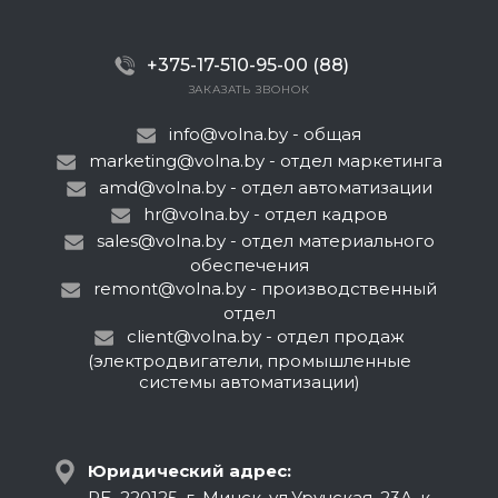
+375-17-510-95-00 (88)
ЗАКАЗАТЬ ЗВОНОК
info@volna.by
- общая
marketing@volna.by
- отдел маркетинга
amd@volna.by
- отдел автоматизации
hr@volna.by
- отдел кадров
sales@volna.by
- отдел материального
обеспечения
remont@volna.by
- производственный
отдел
client@volna.by
- отдел продаж
(электродвигатели, промышленные
системы автоматизации)
Юридический адрес:
РБ, 220125, г. Минск, ул.Уручская, 23А, к.