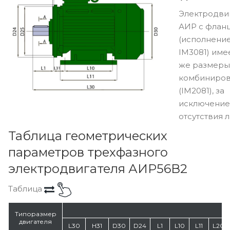
Электродви
АИР с флан
(исполнени
IM3081) име
же размеры,
комбиниро
(IM2081), за
исключени
отсутствия л
Таблица геометрических
параметров трехфазного
электродвигателя АИР56В2
Таблица
Типоразмер
двигателя
L30
H31
D30
D24
L1
L10
L11
L20