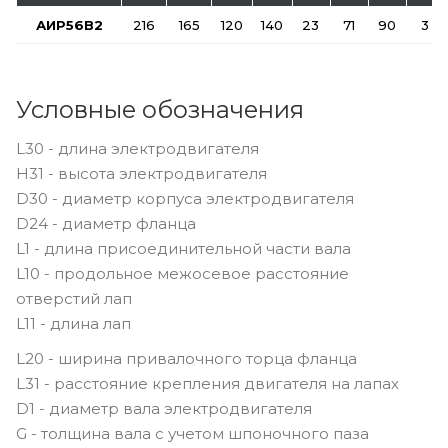
АИР56В2
216
165
120
140
23
71
90
3
Условные обозначения
L30 - длина электродвигателя
H31 - высота электродвигателя
D30 - диаметр корпуса электродвигателя
D24 - диаметр фланца
L1 - длина присоединительной части вала
L10 - продольное межосевое расстояние
отверстий лап
L11 - длина лап
L20 - ширина привалочного торца фланца
L31 - расстояние крепления двигателя на лапах
D1 - диаметр вала электродвигателя
G - толщина вала с учетом шпоночного паза