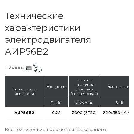
Технические
характеристики
электродвигателя
АИР56В2
Таблица
Частота
вращения
Мощность
Напряжение
Типоразмер
условная
двигателя
(фактическая)
P, кВт
ν, об/мин
U, В
АИР56В2
0,25
3000 (2720)
220/380 ( Δ / Y 
Все технические параметры трехфазного