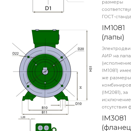
размеры
соответству
ГОСТ-станда
IM1081
(лапы)
Электродви
АИР на лапа
(исполнени
IM1081) имее
же размеры,
комбиниро
(IM2081), за
исключени
отсутствия 
IM3081
(фланец