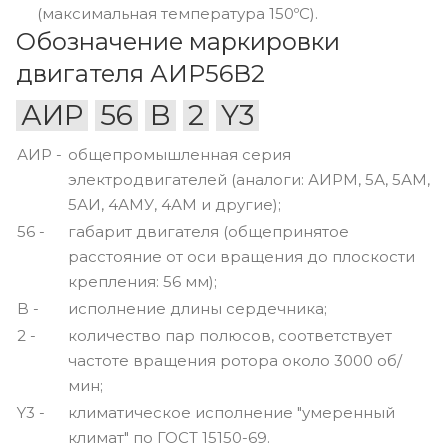
(максимальная температура 150ºС).
Обозначение маркировки
двигателя АИР56В2
АИР
56
B
2
Y3
АИР -
общепромышленная серия
электродвигателей (аналоги: АИРМ, 5А, 5АМ,
5АИ, 4АМУ, 4АМ и другие);
56 -
габарит двигателя (общепринятое
расстояние от оси вращения до плоскости
крепления: 56 мм);
B -
исполнение длины сердечника;
2 -
количество пар полюсов, соответствует
частоте вращения ротора около 3000 об/
мин;
Y3 -
климатическое исполнение "умеренный
климат" по ГОСТ 15150-69.