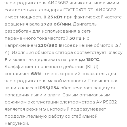
электродвигателя АИР56В2 являются типовыми и
соответствуют стандарту ГОСТ 2479-79. АИР56В2
имеет мощность
0,25 кВт
при фактической частоте
вращения вала
2720 об/мин
. Двигатель
разработан для использования в сети
переменного тока частотой
50 Гц
и с
напряжением
220/380 В
(соединение обмоток Δ /
Y ). Изоляция обмоток статора соответствует классу
F
и может выдерживать нагрев
до 150ºС
.
Коэффициент полезного действия (КПД)
составляет
68%
- очень хороший показатель для
электродвигателя малой мощности. Повышенная
защита класса
IP55,IP54
обеспечивает защиту от
попадания пыли и влаги. Самым оптимальным
режимом эксплуатации электромотора АИР56В2
является режим
S1
, который подразумевает
продолжительную работу со стабильной
нагрузкой.