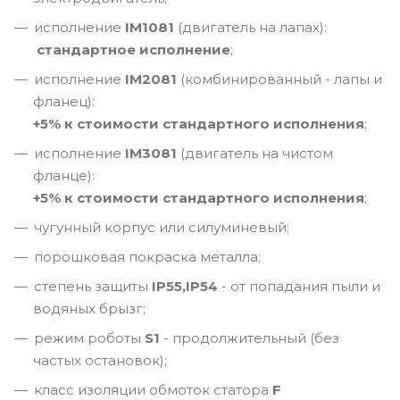
исполнение
IM1081
(двигатель на лапах):
стандартное исполнение
;
исполнение
IM2081
(комбинированный - лапы и
фланец):
+5% к стоимости стандартного исполнения
;
исполнение
IM3081
(двигатель на чистом
фланце):
+5% к стоимости стандартного исполнения
;
чугунный корпус или силуминевый;
порошковая покраска металла;
степень защиты
IP55,IP54
- от попадания пыли и
водяных брызг;
режим роботы
S1
- продолжительный (без
частых остановок);
класс изоляции обмоток статора
F