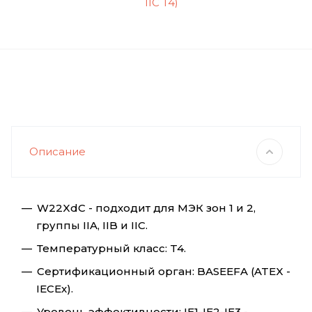
Описание
W22XdC - подходит для МЭК зон 1 и 2,
группы IIA, IIB и IIC.
Температурный класс: T4.
Сертификационный орган: BASEEFA (ATEX -
IECEx).
Уровень эффективности: IE1-IE2-IE3 -