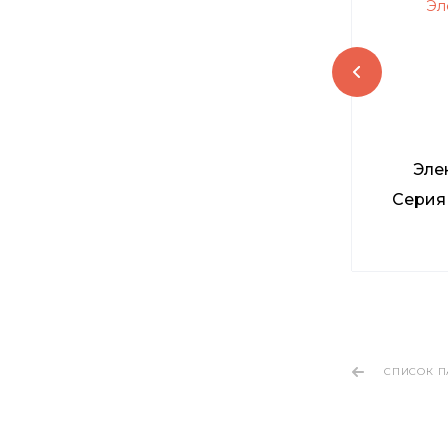
Эле
Серия
СПИСОК П