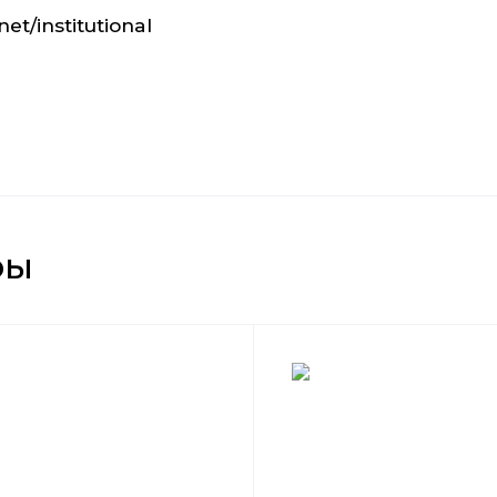
et/institutional
ры