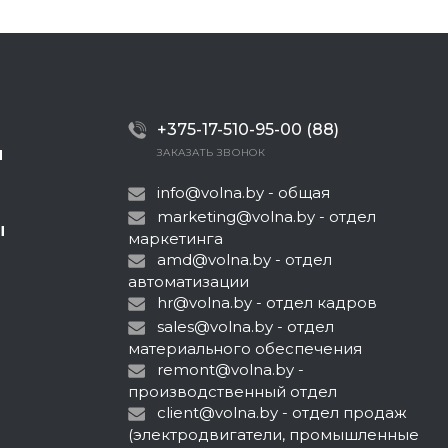
+375-17-510-95-00 (88)
Ы
ЗАКАЗАТЬ ЗВОНОК
info@volna.by
- общая
marketing@volna.by
- отдел
Ы
маркетинга
amd@volna.by
- отдел
автоматизации
hr@volna.by
- отдел кадров
sales@volna.by
- отдел
материального обеспечения
remont@volna.by
-
производственный отдел
client@volna.by
- отдел продаж
(электродвигатели, промышленные