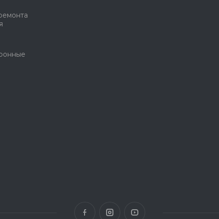
ремонта
я
тронные