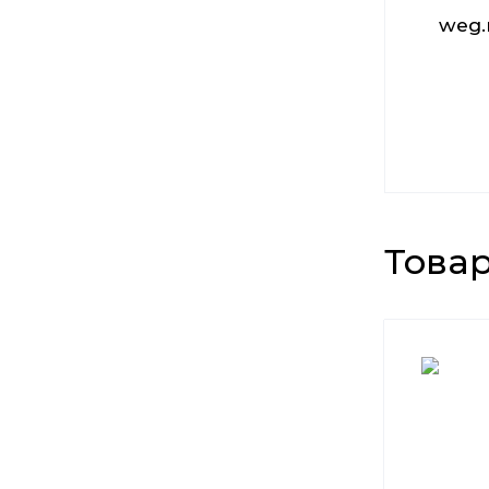
weg.n
Това