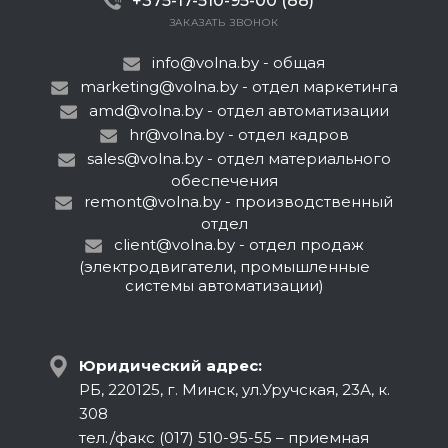
+375-17-510-95-00 (88)
ЗАКАЗАТЬ ЗВОНОК
info@volna.by
- общая
marketing@volna.by
- отдел маркетинга
amd@volna.by
- отдел автоматизации
hr@volna.by
- отдел кадров
sales@volna.by
- отдел материального
обеспечения
remont@volna.by
- производственный
отдел
client@volna.by
- отдел продаж
(электродвигатели, промышленные
системы автоматизации)
Юридический адрес:
РБ, 220125, г. Минск, ул.Уручская, 23А, к.
308
тел./факс (017) 510-95-55 – приемная