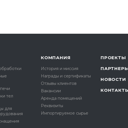
КОМПАНИЯ
ПРОЕКТЫ
ПАРТНЕР
ообработки
История и миссия
ные
Награды и сертификаты
НОВОСТИ
Отзывы клиентов
опечи
КОНТАКТ
Вакансии
ки тел
Аренда помещений
Реквизиты
ды для
Импортируемое сырье
орудования
снащения