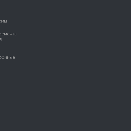
емы
ремонта
я
тронные