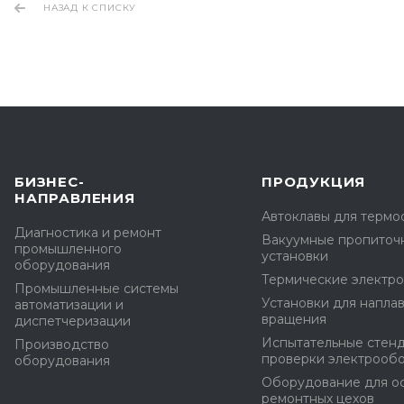
НАЗАД К СПИСКУ
БИЗНЕС-
ПРОДУКЦИЯ
НАПРАВЛЕНИЯ
Автоклавы для терм
Диагностика и ремонт
Вакуумные пропиточ
промышленного
установки
оборудования
Термические электр
Промышленные системы
Установки для наплав
автоматизации и
вращения
диспетчеризации
Испытательные стен
Производство
проверки электрооб
оборудования
Оборудование для о
ремонтных цехов