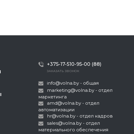
+375-17-510-95-00 (88)
Ы
ЗАКАЗАТЬ ЗВОНОК
info@volna.by
- общая
marketing@volna.by
- отдел
Ы
маркетинга
amd@volna.by
- отдел
автоматизации
hr@volna.by
- отдел кадров
sales@volna.by
- отдел
материального обеспечения